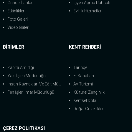
Güncel İlanlar
İşyeri Açma Ruhsatı
Etkinlikler
Evlilik Hizmetleri
Foto Galeri
Video Galeri
BİRİMLER
KENT REHBERİ
Zabıta Amirliği
Tarihçe
Yazı İşleri Müdürlüğü
El Sanatları
İnsan Kaynakları Ve Eğit.Müdürlüğü
Av Turizmi
Fen İşleri İmar Müdürlüğü
Kültürel Zenginlik
Kentsel Doku
Doğal Güzellikler
ÇEREZ POLİTİKASI