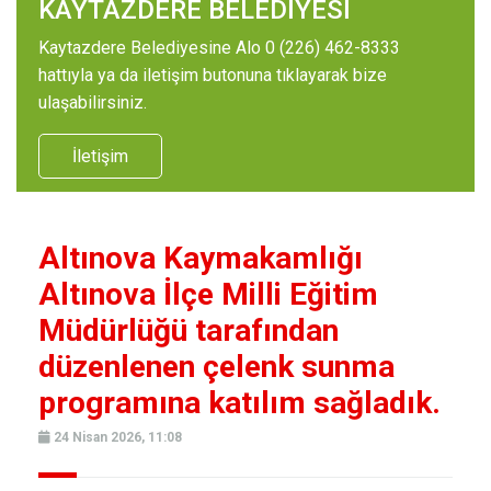
KAYTAZDERE BELEDİYESİ
Kaytazdere Belediyesine Alo 0 (226) 462-8333
hattıyla ya da iletişim butonuna tıklayarak bize
ulaşabilirsiniz.
İletişim
Altınova Kaymakamlığı
Altınova İlçe Milli Eğitim
Müdürlüğü tarafından
düzenlenen çelenk sunma
programına katılım sağladık.
24 Nisan 2026, 11:08