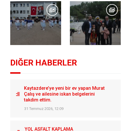
DIĞER HABERLER
Kaytazdere’ye yeni bir ev yapan Murat
Çalış ve ailesine iskan belgelerini
takdim ettim.
31 Temmuz 2026, 12:09
YOL ASFALT KAPLAMA