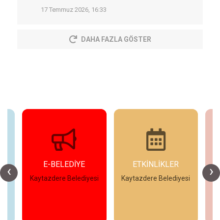
17 Temmuz 2026, 16:33
DAHA FAZLA GÖSTER
E-BELEDİYE
ETKİNLİKLER
‹
›
esi
Kaytazdere Belediyesi
Kaytazdere Belediyesi
Ka
İncele
İncele