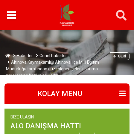
Haberler
Genel haberler
GERI
Altınova Kaymakamlığı Altınova İlçe Milli Eğitim
Müdürlüğü tarafından düzenlenen çelenk sunma
programına katılım sağladık.
KOLAY MENU
BIZE ULAŞIN
ALO DANIŞMA HATTI